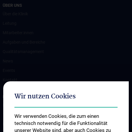
ÜBER UNS
Über die Klinik
Leitung
Mitarbeiter:innen
Aufgaben und Bereiche
Qualitätsmanagement
News
Events
Kontakt
Wir nutzen Cookies
KLINISCHE BEREICHE
Diagnostische Bereiche
Therapeutische Bereiche & Spender:innenmedizin
Wir verwenden Cookies, die zum einen
technisch notwendig für die Funktionalität
Blutdepot
unserer Website sind, aber auch Cookies zu