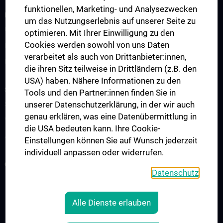
funktionellen, Marketing- und Analysezwecken
FORSCHUNG & ENTWICKLUNG
um das Nutzungserlebnis auf unserer Seite zu
Übersicht
optimieren. Mit Ihrer Einwilligung zu den
Cookies werden sowohl von uns Daten
Klinische Studien
verarbeitet als auch von Drittanbieter:innen,
Experimentelle Forschung
die ihren Sitz teilweise in Drittländern (z.B. den
USA) haben. Nähere Informationen zu den
STUDIUM, AUS- UND WEITERBILDUNG
Tools und den Partner:innen finden Sie in
unserer Datenschutzerklärung, in der wir auch
Studium & Vorlesungen
genau erklären, was eine Datenübermittlung in
Weiterbildung Transfusionsmedizin
die USA bedeuten kann. Ihre Cookie-
Ärztliche Pflichtschulung
Einstellungen können Sie auf Wunsch jederzeit
individuell anpassen oder widerrufen.
GESUNDHEIT SPENDEN!
Datenschutz
VERBESSERUNGEN
Alle Dienste erlauben
RECHTLICHES
KONTAKT