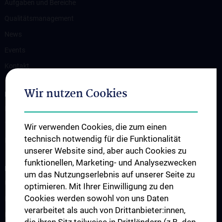
Aufgaben und Bereiche
Qualitätsmanagement
News
Events
Kontakt
Wir nutzen Cookies
KLINISCHE BEREICHE
Diagnostische Bereiche
Therapeutische Bereiche & Spender:innenmedizin
Wir verwenden Cookies, die zum einen
technisch notwendig für die Funktionalität
Blutdepot
unserer Website sind, aber auch Cookies zu
funktionellen, Marketing- und Analysezwecken
FORSCHUNG & ENTWICKLUNG
um das Nutzungserlebnis auf unserer Seite zu
Übersicht
optimieren. Mit Ihrer Einwilligung zu den
Cookies werden sowohl von uns Daten
Klinische Studien
verarbeitet als auch von Drittanbieter:innen,
Experimentelle Forschung