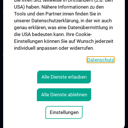
die ihren Sitz teilweise in Drittländern (z.B. den
USA) haben. Nähere Informationen zu den
STUDIUM, AUS- UND WEITERBILDUNG
Tools und den Partner:innen finden Sie in
unserer Datenschutzerklärung, in der wir auch
Studium & Vorlesungen
genau erklären, was eine Datenübermittlung in
Weiterbildung Transfusionsmedizin
die USA bedeuten kann. Ihre Cookie-
Ärztliche Pflichtschulung
Einstellungen können Sie auf Wunsch jederzeit
individuell anpassen oder widerrufen.
GESUNDHEIT SPENDEN!
Datenschutz
VERBESSERUNGEN
Alle Dienste erlauben
RECHTLICHES
KONTAKT
Alle Dienste ablehnen
COOKIE-EINSTELLUNGEN
IMPRESSUM
Einstellungen
© 2026 Medizinische Universität Wien