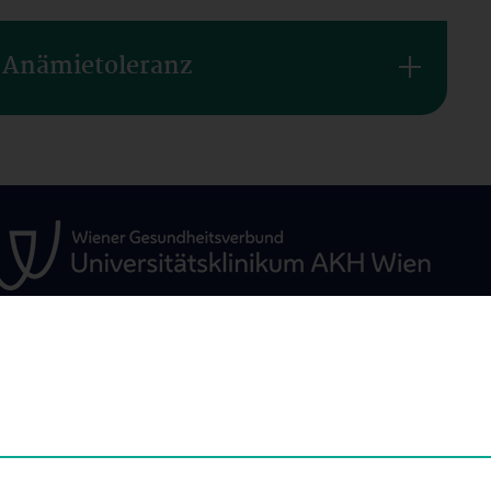
n Anämietoleranz
HE
FORSCHUNG & ENTWICKLUNG
STUDIUM, AUS- 
WEITERBILDUN
che
Übersicht
Studium & Vorle
iche &
Klinische Studien