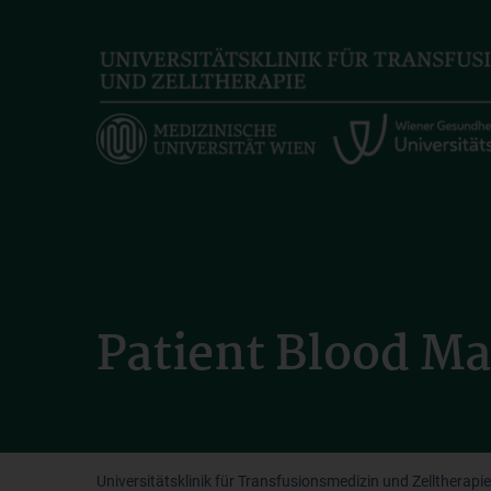
Skip
to
main
content
Patient Blood M
Universitätsklinik für Transfusionsmedizin und Zelltherapie